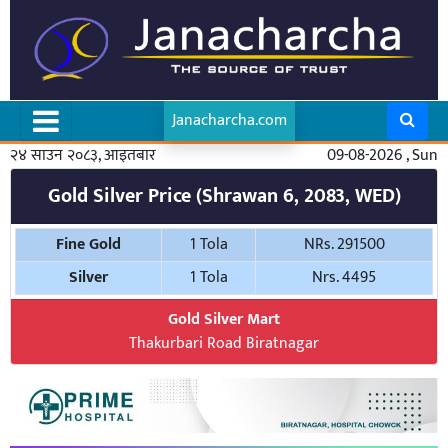
Janacharcha.com
२४ साउन २०८३, आइतबार
09-08-2026 , Sun
Gold Silver Price (Shrawan 6, 2083, WED)
Fine Gold
1 Tola
NRs. 291500
Silver
1 Tola
Nrs. 4495
Gold Silver Mart
Thakurbari Road Biratnagar