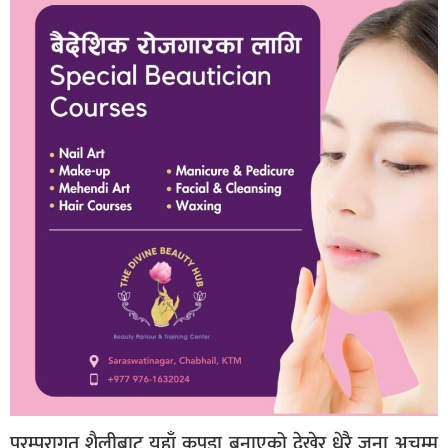
परम्परागत शैलीबाट यहाँ कपडा बनाएको देखेर धेरै जना अचम्म