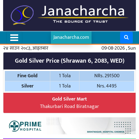
Janacharcha.com
२४ साउन २०८३, आइतबार
09-08-2026 , Sun
Gold Silver Price (Shrawan 6, 2083, WED)
Fine Gold
1 Tola
NRs. 291500
Silver
1 Tola
Nrs. 4495
Gold Silver Mart
Thakurbari Road Biratnagar