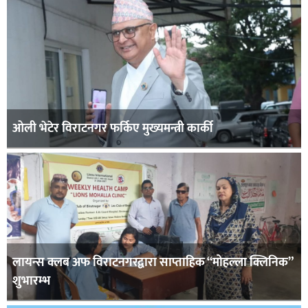
ओली भेटेर विराटनगर फर्किए मुख्यमन्त्री कार्की
लायन्स क्लब अफ विराटनगरद्वारा साप्ताहिक “मोहल्ला क्लिनिक”
शुभारम्भ