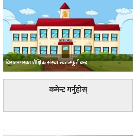
विराटनगरका शैक्षिक संस्था स्वत:स्फूर्त बन्द
कमेन्ट गर्नुहोस्
सम्बन्धित