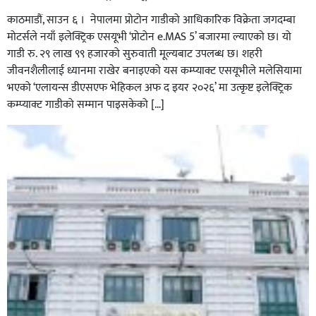
काठमाडौं, साउन ६ । नेपालमा प्रोटोन गाडीको आधिकारिक विक्रेता जगदम्बा
मोटर्सले नयाँ इलेक्ट्रिक एसयूभी ‘प्रोटोन e.MAS 5’ बजारमा ल्याएको छ। यो
गाडी रु. २९ लाख ९९ हजारको सुरुवाती मूल्यबाट उपलब्ध छ। शहरी
जीवनशैलीलाई ध्यानमा राखेर बनाइएको यस कम्प्याक्ट एसयूभीले मलेसियामा
भएको ‘एलायन्स डीएसएफ भेहिकल अफ द इयर २०२६’ मा उत्कृष्ट इलेक्ट्रिक
कम्प्याक्ट गाडीको सम्मान पाइसकेको […]