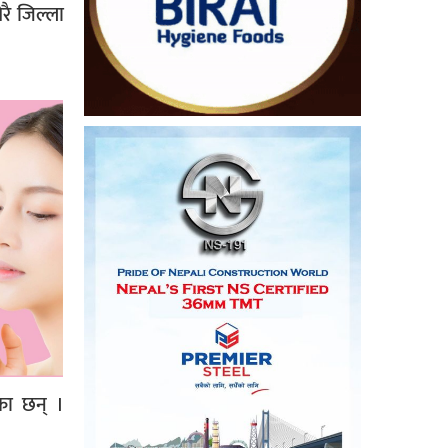
रै जिल्ला
का छन् ।