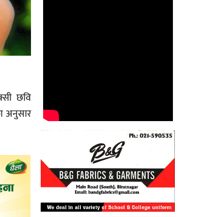
क्सी छवि
का अनुसार