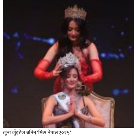
लुना लुँइटेल बनिन् ‘मिस नेपाल२०२५’