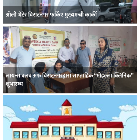
ओली भेटेर विराटनगर फर्किए मुख्यमन्त्री कार्की
लायन्स क्लब अफ विराटनगरद्वारा साप्ताहिक “मोहल्ला क्लिनिक”
शुभारम्भ