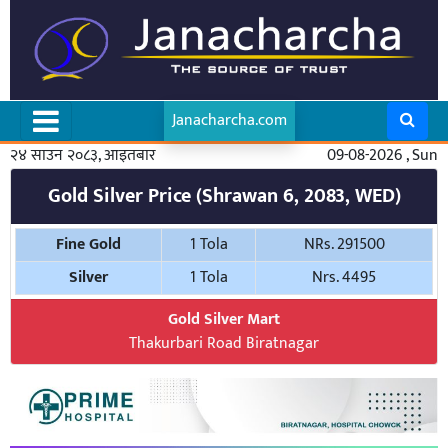
Janacharcha.com
२४ साउन २०८३, आइतबार
09-08-2026 , Sun
Gold Silver Price (Shrawan 6, 2083, WED)
Fine Gold
1 Tola
NRs. 291500
Silver
1 Tola
Nrs. 4495
Gold Silver Mart
Thakurbari Road Biratnagar