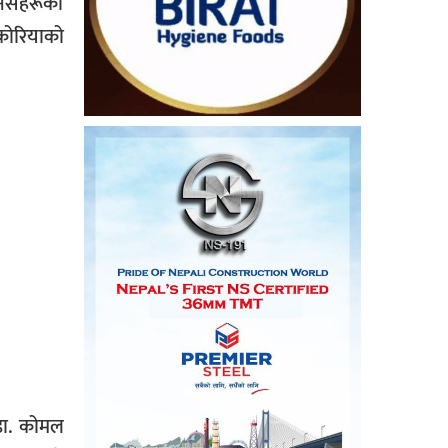
ानिसहरूका
 कोरियाको
 डा. कोमल