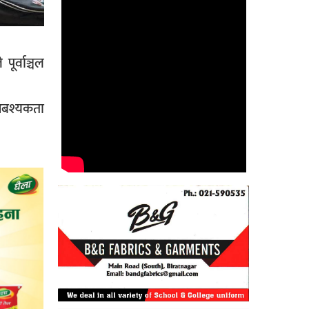
ूर्वाञ्चल
 आबश्यकता