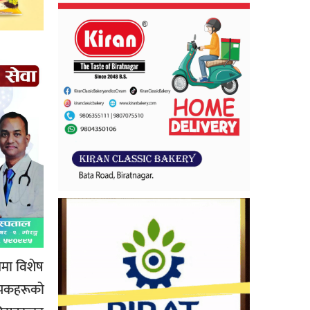
ममा विशेष
यापकहरूको