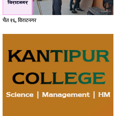
चैत १६, विराटनगर