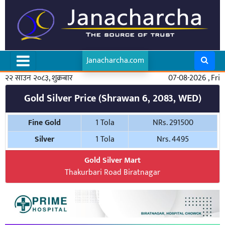
Janacharcha.com
२२ साउन २०८३, शुक्रबार
07-08-2026 , Fri
Gold Silver Price (Shrawan 6, 2083, WED)
Fine Gold
1 Tola
NRs. 291500
Silver
1 Tola
Nrs. 4495
Gold Silver Mart
Thakurbari Road Biratnagar