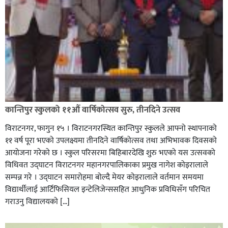
कान्तिपुर स्कुलको ११औं वार्षिकोत्सव सुरु, तीनदिने उत्सव
विराटनगर, फागुन १५ । विराटनगरस्थित कान्तिपुर स्कुलले आफ्नो स्थापनाको
११ वर्ष पूरा भएको उपलक्ष्यमा तीनदिने वार्षिकोत्सव तथा अभिभावक दिवसको
आयोजना गरेको छ । स्कुल परिसरमा बिहिबारदेखि शुरु भएको यस उत्सवको
विधिवत उद्घाटन विराटनगर महानगरपालिकाका प्रमुख नागेश कोइरालाले
सम्पन्न गरे । उद्घाटन समारोहमा बोल्दै मेयर कोइरालाले वर्तमान समयमा
विद्यार्थीलाई आर्टिफिसियल इन्टेलिजेन्ससहित आधुनिक प्रविधिसँग परिचित
गराउनु विद्यालयको […]