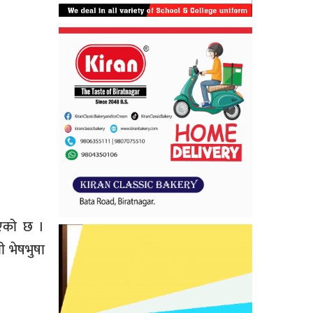
िएको छ ।
ी भेषभुषा