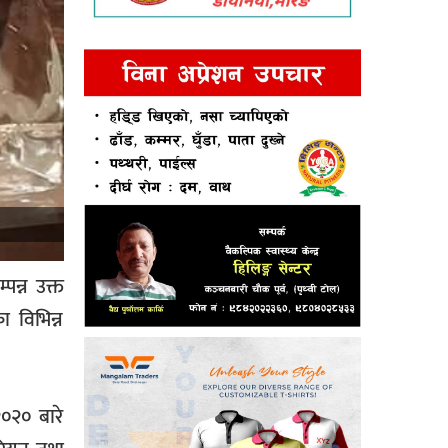
पन्न उक्त
 विभिन्न
०२० बारे