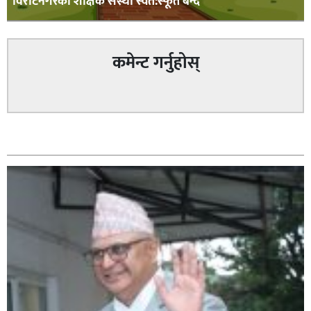
विराटनगरका शैक्षिक संस्था स्वत:स्फूर्त बन्द
कमेन्ट गर्नुहोस्
सम्बन्धित