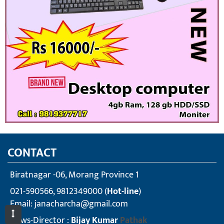
CONTACT
Biratnagar -06, Morang Province 1
021-590566, 9812349000 (
Hot-line
)
Email:
janacharcha@gmail.com
News-Director :
Bijay Kumar
Pathak