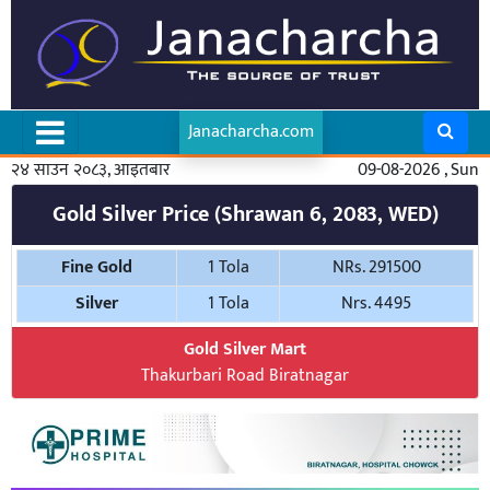
Janacharcha.com
२४ साउन २०८३, आइतबार
09-08-2026 , Sun
Gold Silver Price (Shrawan 6, 2083, WED)
Fine Gold
1 Tola
NRs. 291500
Silver
1 Tola
Nrs. 4495
Gold Silver Mart
Thakurbari Road Biratnagar