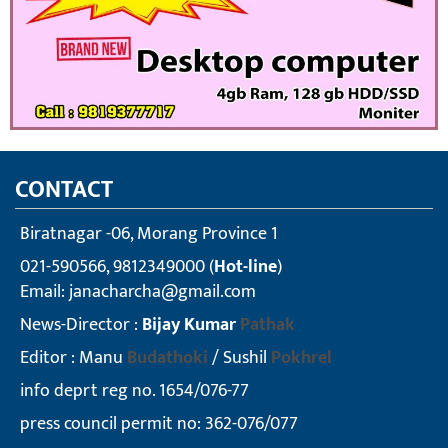
CONTACT
Biratnagar -06, Morang Province 1
021-590566, 9812349000 (
Hot-line
)
Email:
janacharcha@gmail.com
News-Director :
Bijay Kumar
Pathak
Editor : Manu
Budathoki
/ Sushil
Pokhrel
info deprt reg no. 1654/076-77
press council permit no: 362-076/077