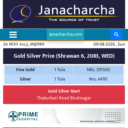
Janacharcha.com
२४ साउन २०८३, आइतबार
09-08-2026 , Sun
Gold Silver Price (Shrawan 6, 2083, WED)
Fine Gold
1 Tola
NRs. 291500
Silver
1 Tola
Nrs. 4495
Gold Silver Mart
Thakurbari Road Biratnagar