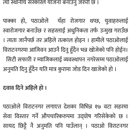
त्याे स्थानीय सरकारले याेजना बनाउनु जरुरी छ ।
पाक्का हाे, पठाओले यँहा राेजगार थप्छ, युवाहरुलाई
स्वाराेजगार बनाउँछ र सहरलाई अधुनिकता तर्फ उन्मुख गराउँछ
। त्यता जानैपर्छ तर अहिले तत्काल हाेइन । हामीले पठाओलाई
विराटनगरमा आजिवन आउनै दिनु हुँदैन भन्न खाेजेकाे पनि हाेईन।
सिटी सफारी र म्याजिकलाई व्यवस्थापन नगरेसम्म पठा‌ओलाई
अनुमति दिनु हुँदैन यति मात्र कुरामा जाेड दिन खाजेकाे हाे ।
दवाव दिने अहिले हाे ।
पठाओले विराटनगर लगाएत देशका विभिन्न १७ वटा सहरमा
सेवा विस्तार गर्ने औपचारिकरुपमा उद्घाेष गरिसेकेकाे छ ।
सायद छिट्टै नै अनुमति पनि पाउँलान् । पठाओ विराटनगर