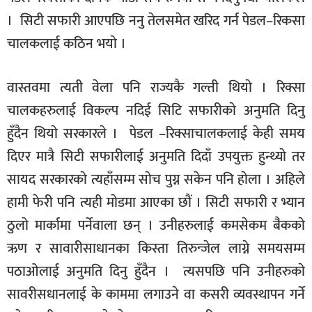
। सिटी सफारी आएपछि ननु तेलसमेत खरिद गर्न पेडल–रिकसा
चालकलाई कठिन भयाे ।
वास्तवमा त्यती वेला पनि राज्यकै गल्ती थियाे । रिक्सा
चालकहरुलाई विकल्प नदिई सिटि सफारीकाे अनुमति दिनु
हुँदैन थियाे सरकारले । पेडल –रिक्साचालकलाई केही समय
दिएर मात्रै सिटी सफारीलाई अनुमति दिदाँ उपयुक्त हुन्थ्याे तर
सायद सरकारकाे त्यहाँसम्म साेच पुग्न सकेन पनि हाेला । अहिले
हामी फेरी पनि त्यही माेडमा आएका छाैं । सिटी सफारी र भ्यान
ठुलाे मार्कामा पर्नेवाला छन् । उनीहरुलाई कमसेकम बै‌ंककाे
ऋण र सावारीसाधानका किस्ता तिरुन्जेल लाग्ने समयसम्म
पठाओलाई अनुमति दिनु हुँदैन । त्यसपछि पनि उनीहरुकाे
सावरीसधानलाई के काममा लगाउने वा कसरी व्यवस्थापन गर्ने