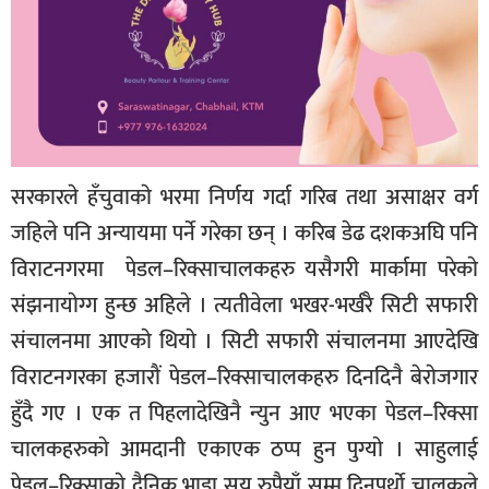
सरकारले हँचुवाकाे भरमा निर्णय गर्दा गरिब तथा असाक्षर वर्ग
जहिले पनि अन्यायमा पर्ने गरेका छन् । करिब डेढ दशकअघि पनि
विराटनगरमा पेडल–रिक्साचालकहरु यसैगरी मार्कामा परेकाे
संझनायाेग्ग हुन्छ अहिले । त्यतीवेला भखर-भर्खरै सिटी सफारी
संचालनमा आएकाे थियाे । सिटी सफारी संचालनमा आएदेखि
विराटनगरका हजाराैं पेडल–रिक्साचालकहरु दिनदिनै बेराेजगार
हुँदै गए । एक त पिहलादेखिनै न्युन आए भएका पेडल–रिक्सा
चालकहरुकाे आमदानी एकाएक ठप्प हुन पुग्याे । साहुलाई
पेडल–रिक्साकाे दैनिक भाडा सय रुपैयाँ सम्म दिनुपर्थाे चालकले