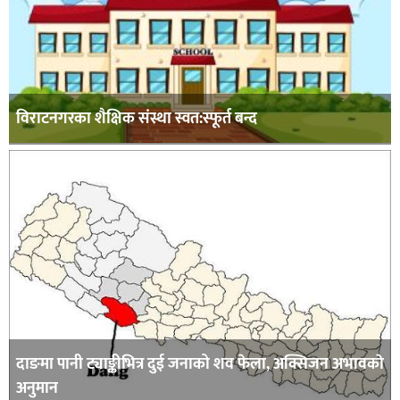
विराटनगरका शैक्षिक संस्था स्वत:स्फूर्त बन्द
दाङमा पानी ट्याङ्कीभित्र दुई जनाको शव फेला, अक्सिजन अभावकाे
अनुमान