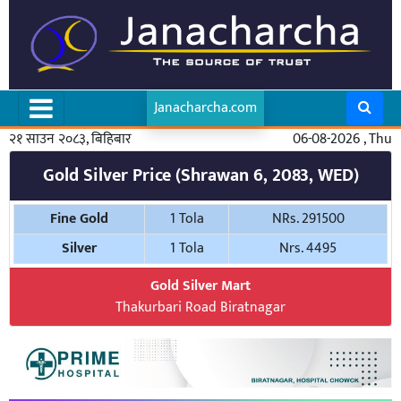
Janacharcha.com
२१ साउन २०८३, बिहिबार
06-08-2026 , Thu
Gold Silver Price (Shrawan 6, 2083, WED)
Fine Gold
1 Tola
NRs. 291500
Silver
1 Tola
Nrs. 4495
Gold Silver Mart
Thakurbari Road Biratnagar