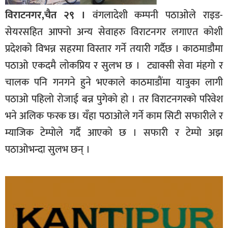
विराटनगर,चैत २९ ।
वंगलादेशी कम्पनी पठाओले राइड-
सेयरसहित आफ्नाे अन्य सेवाहरु विराटनगर लगाएत काेशी
प्रदेशकाे विभन्न सहरमा विस्तार गर्ने तयारी गर्दैछ । काठमाडाै‌ंमा
पठाओ एकदमै लाेकप्रिय र सुलभ छ । ट्याक्सी सेवा म‌ंहगाे र
चालक पनि गनगने हुने भएकाले काठमाडाैंमा यात्रुका लागी
पठाओ पहिलाे राेजाई बन्न पुगेकाे हाे । तर विराटनगरकाे परिवेश
भने अलिक फरक छ। यँहा पठाओले गर्ने काम सिटी सफारीले र
म्याजिक टेम्पाेले गर्दै आएकाे छ । सफारी र टेम्पाे अझ
पठाओभन्दा सुलभ छन् ।