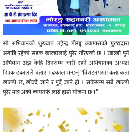
साे अभियानकाे शुरुवात महेन्द्र माेरङ्ग क्याम्पसकाे मुख्यद्वारा
अगाडि रहेकाे सडक खाल्डाेलाई पुरेर गरिएकाे छ । खाल्डाे पुर्ने
अभियान अझ केहि दिनसम्म जारी रहने अभियानका अध्यक्ष
दिपक ढकालले बताए । ढकाल भन्छन् “विराटनगरमा कता कता
खाल्डाे छ, खाेज्दै जाने र पुर्दै जाने हाे । सकेसम्म सबै खाल्डाे
पुरेर मात्र अर्काे कार्यतर्फ लाग्ने हाम्राे याेजना छ ।”