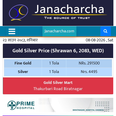
Janacharcha.com
२३ साउन २०८३, शनिबार
08-08-2026 , Sat
Gold Silver Price (Shrawan 6, 2083, WED)
Fine Gold
1 Tola
NRs. 291500
Silver
1 Tola
Nrs. 4495
Gold Silver Mart
Thakurbari Road Biratnagar