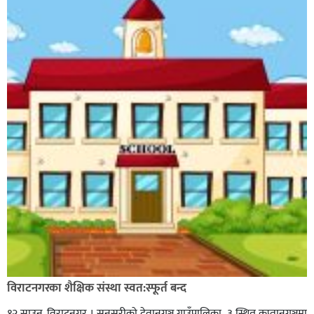
विराटनगरका शैक्षिक संस्था स्वत:स्फूर्त बन्द
१२ साउन, विराटनगर । सुनसरीको देवानगञ्ज गाउँपालिका–३ स्थित कप्तानगञ्जमा