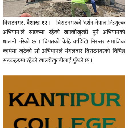
विराटनगर, वैशाख १२ ।
विराटनगरको ‘दर्शन नेपाल नि:शुल्क
अभियान’ले सडकमा रहेकाे खाल्डाेखुल्डी पुर्ने अभियानकाे
थालनी गरेकाे छ । विगतकाे केहि वर्षदेखि निरन्तर समाजिक
कार्यमा जुटेकाे साे अभियानले मंगलबार विराटनगरकाे विभिन्न
सडकहरुमा रहेकाे खाल्डाेखुल्डीलाई पुरेकाे छ ।