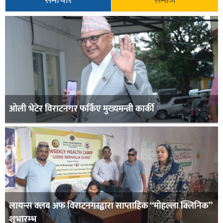
समाचार
समाज
ओली भेटेर विराटनगर फर्किए मुख्यमन्त्री कार्की
लायन्स क्लब अफ विराटनगरद्वारा साप्ताहिक “मोहल्ला क्लिनिक”
शुभारम्भ