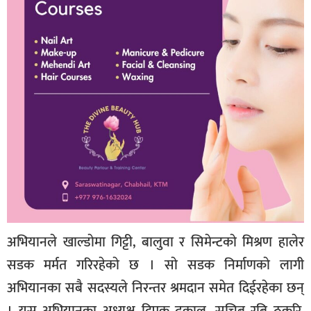
अभियानले खाल्डाेमा गिट्टी, बालुवा र सिमेन्टकाे मिश्रण हालेर
सडक मर्मत गरिरहेकाे छ । साे सडक निर्माणकाे लागी
अभियानका सबै सदस्यले निरन्तर श्रमदान समेत दिईरहेका छन्
। यस अभियानका अध्यक्ष दिपक ढकाल, सचिब रबि ठकुरि,