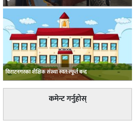
विराटनगरका शैक्षिक संस्था स्वत:स्फूर्त बन्द
कमेन्ट गर्नुहोस्
सम्बन्धित