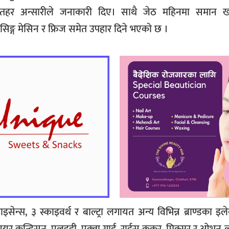
क अतहर अन्सारीले जनाकारी दिए। साथै जेठ महिनमा समान खर
सिङ्ग मेसिन र फ्रिज समेत उपहार दिने भएकाे छ ।
न्स, ३ स्काइवर्थ र बाल्ट्रा लगायत अन्य विभिन्न ब्राण्डका इलेक्
, एयर कन्डिसन, एलइडी, एक्वा गार्ड, राईस कुकर, मिक्सर र ओभ