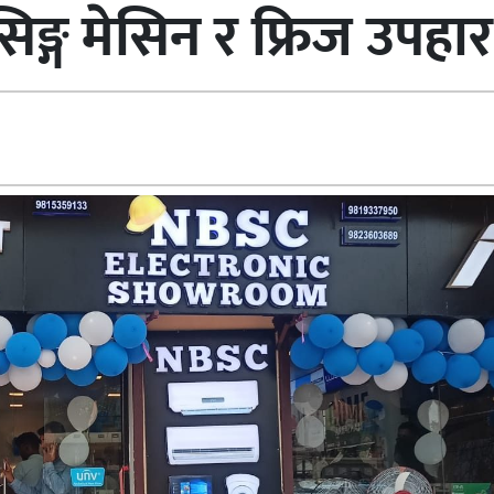
िङ्ग मेसिन र फ्रिज उपहार