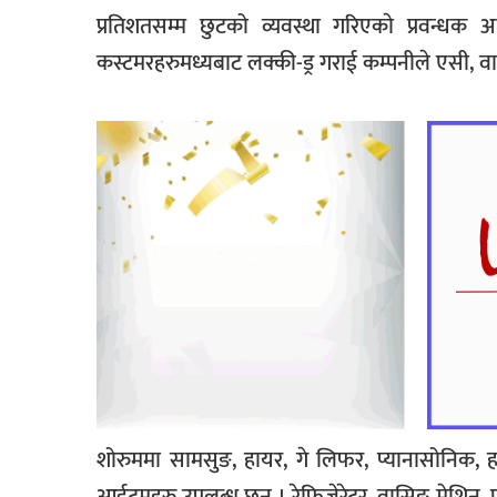
प्रतिशतसम्म छुटको व्यवस्था गरिएकाे प्रवन्ध
कस्टमरहरुमध्यबाट लक्की-ड्र गराई कम्पनीले एसी, वा
शोरुममा सामसुङ, हायर, गे लिफर, प्यानासोनिक, हाइसे
आईटमहरु उपलब्ध छन् । रेफ्रिजेरेटर, वासिङ मेशिन