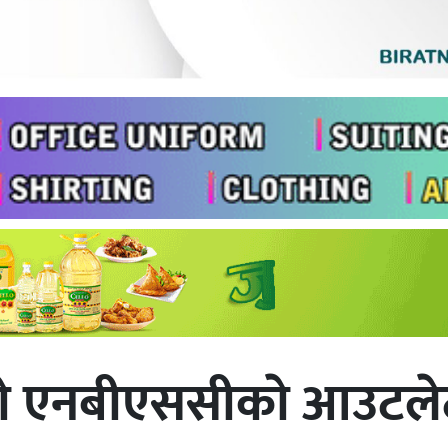
याे एनबीएससीकाे आउटले