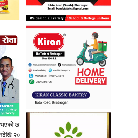
े भएकाे छ
तदेखि २०