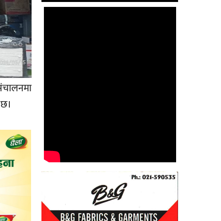
 संचालनमा
 छ।