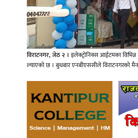
विराटनगर, जेठ २ ।
इलेक्ट्रोनिक्स आईटमका विभिन्न 
ल्याएकाे छ । बुधबार एनबीएससीले विराटनगरकाे मैन