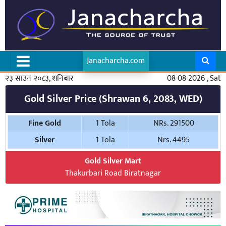
Janacharcha.com
२३ साउन २०८३, शनिबार
08-08-2026 , Sat
Gold Silver Price (Shrawan 6, 2083, WED)
Fine Gold
1 Tola
NRs. 291500
Silver
1 Tola
Nrs. 4495
Gold Silver Mart
Thakurbari Road Biratnagar