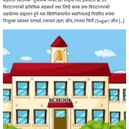
मोहल्ला क्लिनिक” शुभारम्भ गरेकाे छ। लाइफ गार्ड हस्पिटल प्रा. लि.
विराटनगरको प्राविधिक सहकार्य तथा लियो क्लब अफ विराटनगरको
सहयोगमा सञ्चालन हुने यस क्लिनिकमार्फत स्थानियलाई नियमित रूपमा
निःशुल्क स्वास्थ्य परामर्श, रक्तचाप (BP) जाँच, रगतमा चिनी (Sugar) जाँच […]