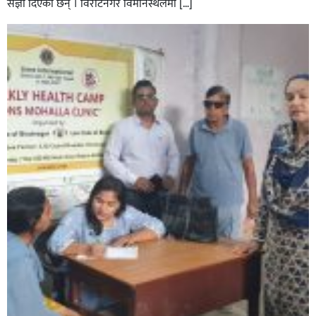
संज्ञा दिएका छन् । विराटनगर विमानस्थलमा […]