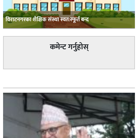
विराटनगरका शैक्षिक संस्था स्वत:स्फूर्त बन्द
कमेन्ट गर्नुहोस्
सम्बन्धित