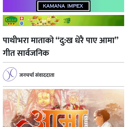
पाथीभरा माताकाे “दु:ख धेरै पाए आमा”
गीत सार्वजनिक
जनचर्चा संवाददाता