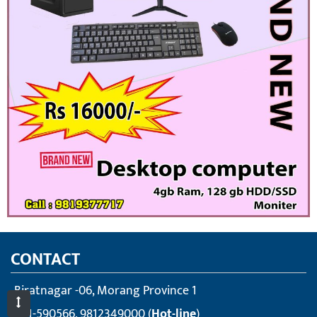
CONTACT
Biratnagar -06, Morang Province 1
021-590566, 9812349000 (
Hot-line
)