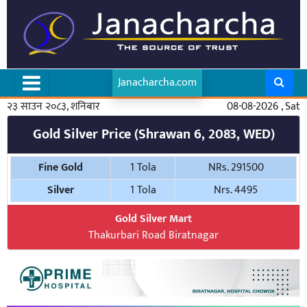
Janacharcha.com
२३ साउन २०८३, शनिबार
08-08-2026 , Sat
Gold Silver Price (Shrawan 6, 2083, WED)
Fine Gold
1 Tola
NRs. 291500
Silver
1 Tola
Nrs. 4495
Gold Silver Mart
Thakurbari Road Biratnagar