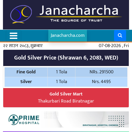
Janacharcha.com
२२ साउन २०८३, शुक्रबार
07-08-2026 , Fri
Gold Silver Price (Shrawan 6, 2083, WED)
Fine Gold
1 Tola
NRs. 291500
Silver
1 Tola
Nrs. 4495
Gold Silver Mart
Thakurbari Road Biratnagar