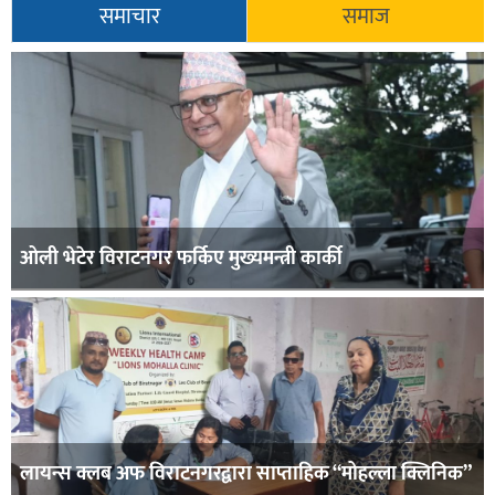
समाचार
समाज
ओली भेटेर विराटनगर फर्किए मुख्यमन्त्री कार्की
लायन्स क्लब अफ विराटनगरद्वारा साप्ताहिक “मोहल्ला क्लिनिक”