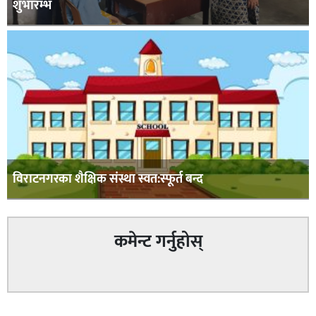
शुभारम्भ
विराटनगरका शैक्षिक संस्था स्वत:स्फूर्त बन्द
कमेन्ट गर्नुहोस्