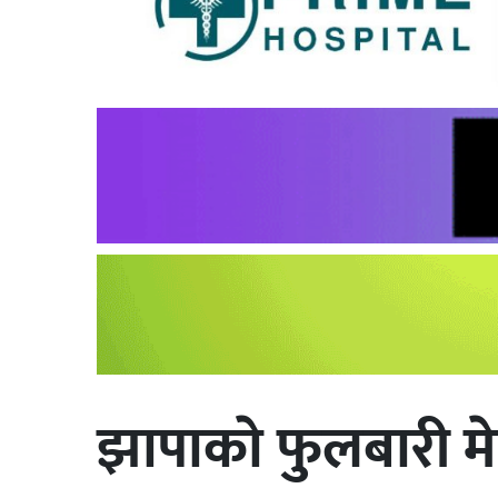
झापाकाे फुलबारी म