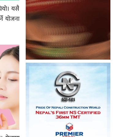
ियो। यसै
्ने योजना