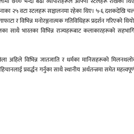
ामा ७०० भन्दा बढी व्यापारीहरूले आफ्ना स्टलहरू राखेका थिए
ौनाका २५ वटा स्टलहरू सञ्चालनमा रहेका थिए। ५-६ दशकदेखि चल
गाफाटा र विभिन्न मनोरञ्जनात्मक गतिविधिहरू प्रदर्शन गरिएको थिय
ालका साथै भारतका विभिन्न राज्यहरूबाट कलाकारहरूको सहभागि
ेला अहिले विभिन्न जातजाति र धर्मका मानिसहरूको मिलनथलो
ई प्रवर्द्धन गर्नुका साथै स्थानीय अर्थतन्त्रमा समेत महत्त्वपूर