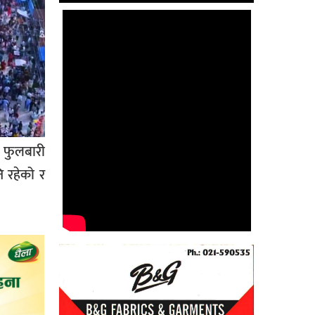
 फुलबारी
 रहेको र