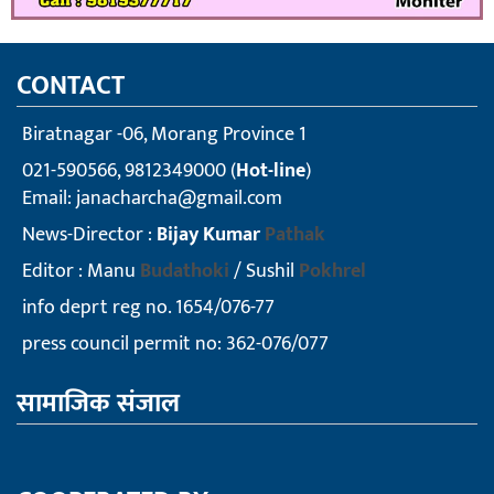
CONTACT
Biratnagar -06, Morang Province 1
021-590566, 9812349000 (
Hot-line
)
Email:
janacharcha@gmail.com
News-Director :
Bijay Kumar
Pathak
Editor : Manu
Budathoki
/ Sushil
Pokhrel
info deprt reg no. 1654/076-77
press council permit no: 362-076/077
सामाजिक संजाल