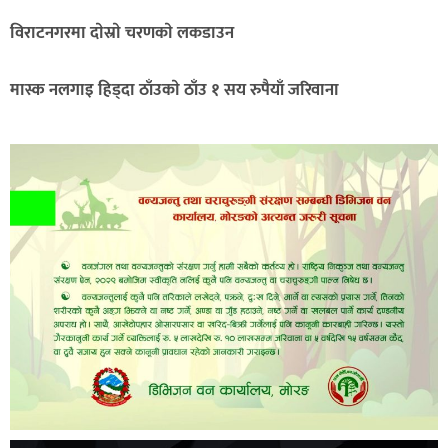
विराटनगरमा दाेस्राे चरणकाे लकडाउन
मास्क नलगाइ हिड्दा ठाँउकाे ठाँउ १ सय रुपैयाँ जरिवाना