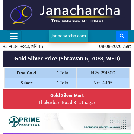
Janacharcha.com
२३ साउन २०८३, शनिबार
08-08-2026 , Sat
Gold Silver Price (Shrawan 6, 2083, WED)
Fine Gold
1 Tola
NRs. 291500
Silver
1 Tola
Nrs. 4495
Gold Silver Mart
Thakurbari Road Biratnagar