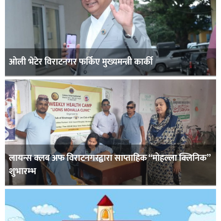
ओली भेटेर विराटनगर फर्किए मुख्यमन्त्री कार्की
लायन्स क्लब अफ विराटनगरद्वारा साप्ताहिक “मोहल्ला क्लिनिक”
शुभारम्भ