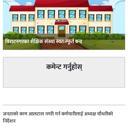
विराटनगरका शैक्षिक संस्था स्वत:स्फूर्त बन्द
कमेन्ट गर्नुहोस्
सम्बन्धित
जनताको काम आलटाल नगरी गर्न कर्मचारीलाई अध्यक्ष चौधरीको
निर्देशन