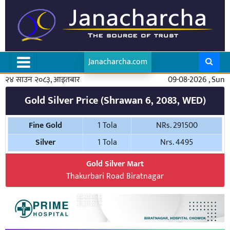
Janacharcha.com
२४ साउन २०८३, आइतबार
09-08-2026 , Sun
Gold Silver Price (Shrawan 6, 2083, WED)
Fine Gold
1 Tola
NRs. 291500
Silver
1 Tola
Nrs. 4495
Gold Silver Mart
Thakurbari Road Biratnagar