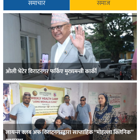
समाचार
समाज
ओली भेटेर विराटनगर फर्किए मुख्यमन्त्री कार्की
लायन्स क्लब अफ विराटनगरद्वारा साप्ताहिक “मोहल्ला क्लिनिक”