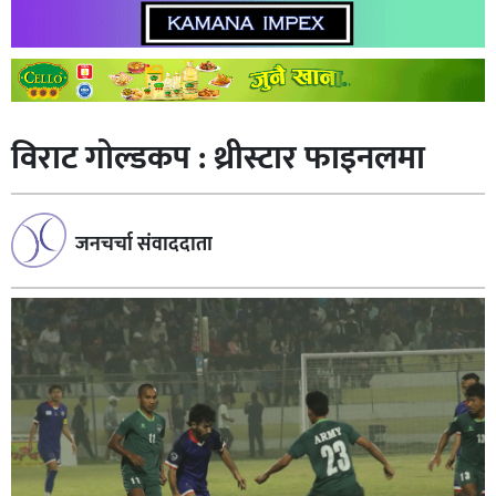
विराट गाेल्डकप : थ्रीस्टार फाइनलमा
जनचर्चा संवाददाता