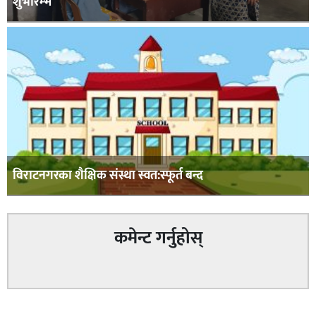
शुभारम्भ
विराटनगरका शैक्षिक संस्था स्वत:स्फूर्त बन्द
कमेन्ट गर्नुहोस्
सम्बन्धित