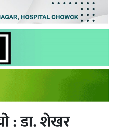
े : डा. शेखर