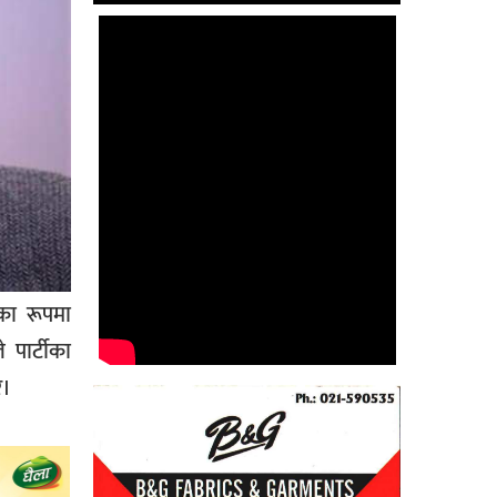
का रूपमा
 पार्टीका
े।