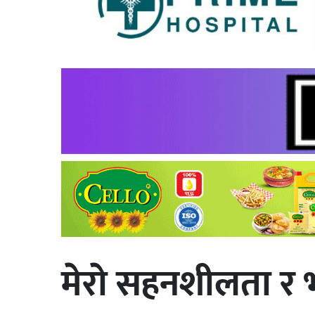
मेराे सहनशीलता र भ