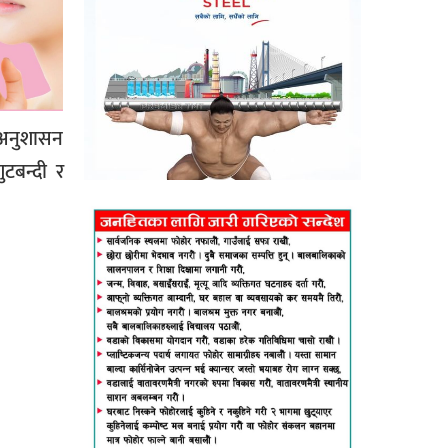
 अनुशासन
टबन्दी र