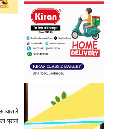
 अभ्यासले
ता पुरानो