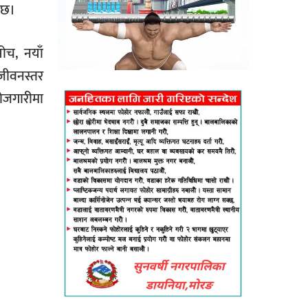
ो छ।
ोच, नयाँ
 जीवनस्तर
रोजगारीमा