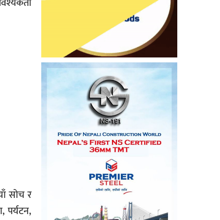
आवश्यकता
याँ सोच र
, पर्यटन,