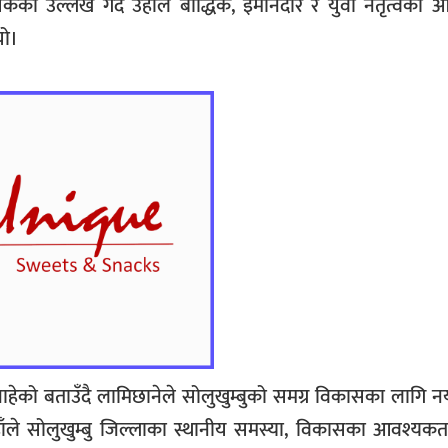
 उल्लेख गर्दै उहाँले बौद्धिक, इमानदार र युवा नेतृत्वको 
यो।
हेको बताउँदै लामिछानेले सोलुखुम्बुको समग्र विकासका लागि न
हाँले सोलुखुम्बु जिल्लाका स्थानीय समस्या, विकासका आवश्यकता