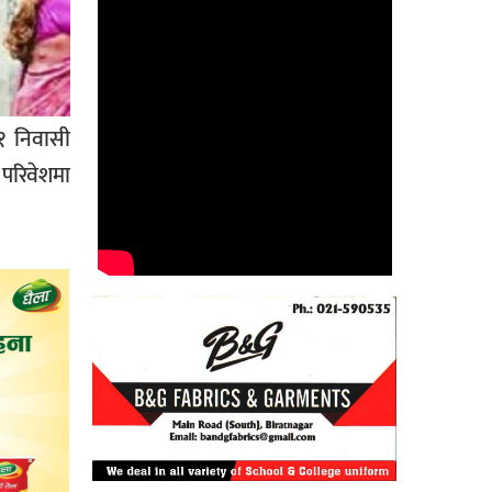
१ निवासी
 परिवेशमा