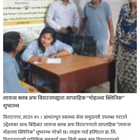
लायन्स क्लब अफ विराटनगरद्वारा साप्ताहिक “मोहल्ला क्लिनिक”
शुभारम्भ
विराटनगर, साउन १५ । आधारभूत स्वास्थ्य सेवा समुदायमै उपलब्ध गराउने
उद्देश्यका साथ बिहिबार लायन्स क्लब अफ विराटनगरले साप्ताहिक “लायन्स
मोहल्ला क्लिनिक” शुभारम्भ गरेकाे छ। लाइफ गार्ड हस्पिटल प्रा. लि.
विराटनगरको प्राविधिक सहकार्य तथा लियो क्लब अफ विराटनगरको