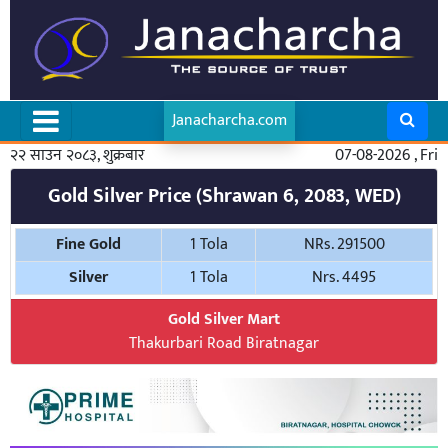
Janacharcha.com
२२ साउन २०८३, शुक्रबार
07-08-2026 , Fri
Gold Silver Price (Shrawan 6, 2083, WED)
Fine Gold
1 Tola
NRs. 291500
Silver
1 Tola
Nrs. 4495
Gold Silver Mart
Thakurbari Road Biratnagar