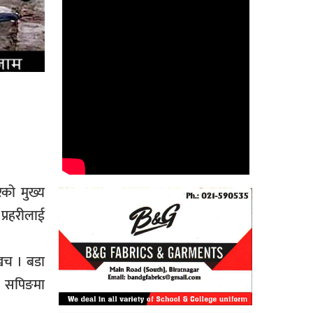
को मुख्य
प्रहरीलाई
ाखच । बडा
म सपिङमा