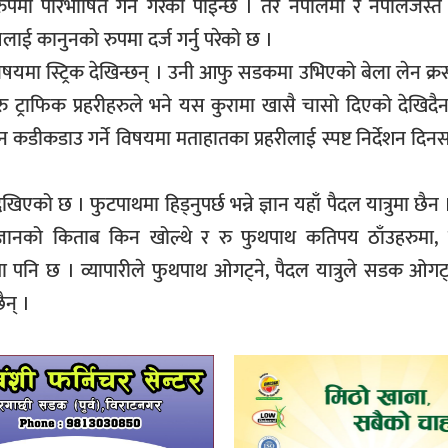
पमा परिभाषित गर्ने गरेको पाईन्छ । तर नेपालमा र नेपालजस्तै अन
लाई कानुनको रुपमा दर्ज गर्नु परेको छ ।
िषयमा स्ट्रिक देखिन्छन् । उनी आफु सडकमा उभिएको बेला लेन क्रस
अरु ट्राफिक प्रहरीहरुले भने यस कुरामा खासै चासो दिएको देखिद
लेन कडीकडाउ गर्ने विषयमा मताहातका प्रहरीलाई स्पष्ट निर्देशन दिनस
िएको छ । फुटपाथमा हिड्नुपर्छ भन्ने ज्ञान यहाँ पैदल यात्रुमा छैन
नको किताब किन खोल्थे र रु फुथपाथ कतिपय ठाँउहरुमा, व्
यता पनि छ । व्यापारीले फुथपाथ ओगट्ने, पैदल यात्रुले सडक ओगट्
न् ।