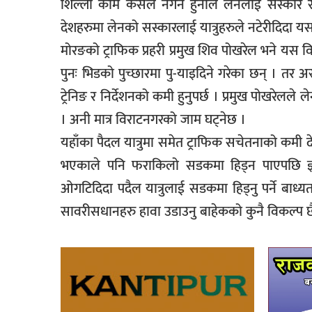
शिल्ली काम कसैले नगर्ने हुनाले लेनलाई संस्कार रु
देशहरुमा लेनको सस्कारलाई यात्रुहरुले नटेरीदिदा यस
मोरङको ट्राफिक प्रहरी प्रमुख शिव पोखरेल भने यस व
पुनः भिडको पुच्छारमा पु-याइदिने गरेका छन् । तर 
ट्रेनिङ र निर्देशनको कमी हुनुपर्छ । प्रमुख पोखरेलले 
। अनी मात्र विराटनगरको जाम घट्नेछ ।
यहाँका पैदल यात्रुमा समेत ट्राफिक सचेतनाको कमी देख
भएकाले पनि फराकिलो सडकमा हिड्न पाएपछि ज्ञा
ओगटिदिदा पदैल यात्रुलाई सडकमा हिड्नु पर्ने बाध्
सावरीसधानहरु हावा उडाउनु बाहेकको कुनै विकल्प छै