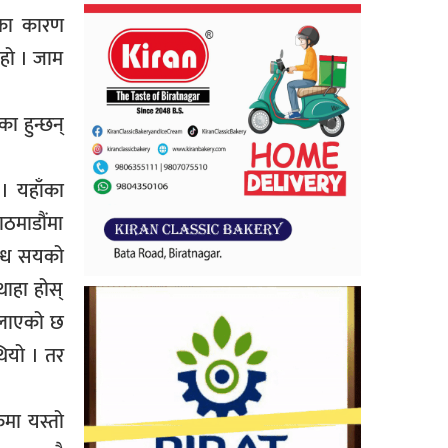
डका कारण
व हो । जाम
ा हुन्छन्
। यहाँका
ाठमाडौंमा
्रन्ध सयको
थाहा होस्
ैलाएको छ
थियो । तर
ुमा यस्तो