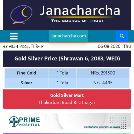
Janacharcha.com
२१ साउन २०८३, बिहिबार
06-08-2026 , Thu
Gold Silver Price (Shrawan 6, 2083, WED)
Fine Gold
1 Tola
NRs. 291500
Silver
1 Tola
Nrs. 4495
Gold Silver Mart
Thakurbari Road Biratnagar