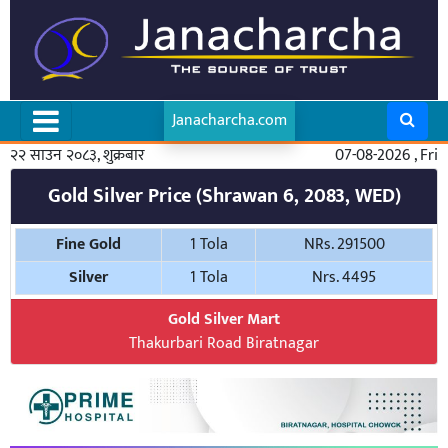
Janacharcha.com
२२ साउन २०८३, शुक्रबार
07-08-2026 , Fri
Gold Silver Price (Shrawan 6, 2083, WED)
Fine Gold
1 Tola
NRs. 291500
Silver
1 Tola
Nrs. 4495
Gold Silver Mart
Thakurbari Road Biratnagar