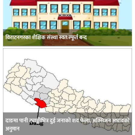
विराटनगरका शैक्षिक संस्था स्वत:स्फूर्त बन्द
दाङमा पानी ट्याङ्कीभित्र दुई जनाको शव फेला, अक्सिजन अभावकाे
अनुमान