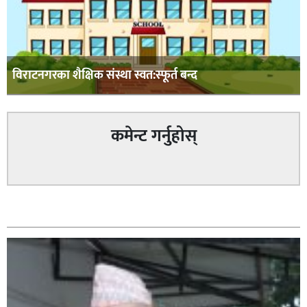
विराटनगरका शैक्षिक संस्था स्वत:स्फूर्त बन्द
कमेन्ट गर्नुहोस्
सम्बन्धित