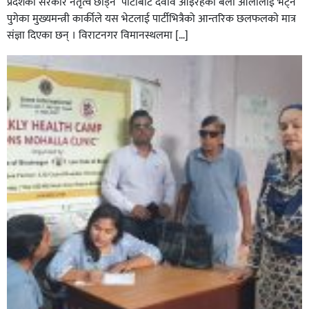
प्रदेशकाे सरकार नेतृत्व छाेड्न पार्टीबाट दवाव आइरहेकाे बेला ओलीलाई भट्न
पुगेका मुख्यमन्त्री कार्कीले यस भेटलाई पार्टीभित्रैको आन्तरिक छलफलकाे मात्र
संज्ञा दिएका छन् । विराटनगर विमानस्थलमा […]