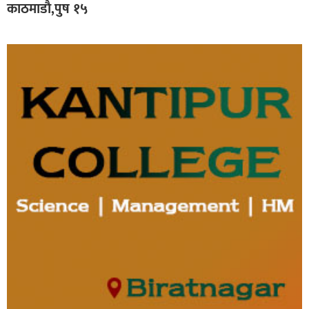
काठमाडाै‌,पुष १५