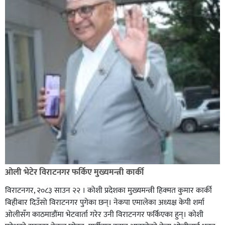
ओली भेटेर विराटनगर फर्किए मुख्यमन्त्री कार्की
विराटनगर, २०८३ साउन २२ । कोशी प्रदेशका मुख्यमन्त्री हिक्मत कुमार कार्की
बिहीबार दिउँसो विराटनगर पुगेका छन्। नेकपा एमालेका अध्यक्ष केपी शर्मा
ओलीसँग काठमाडौंमा भेटवार्ता गरेर उनी विराटनगर फर्किएका हुन्। काेशी