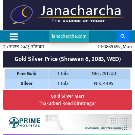
Janacharcha.com
२५ साउन २०८३, सोमबार
10-08-2026 , Mon
Gold Silver Price (Shrawan 6, 2083, WED)
Fine Gold
1 Tola
NRs. 291500
Silver
1 Tola
Nrs. 4495
Gold Silver Mart
Thakurbari Road Biratnagar