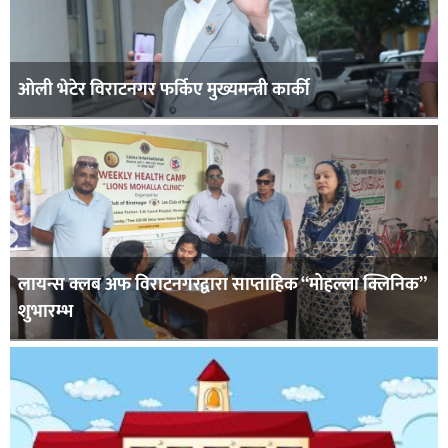
ओली भेटेर विराटनगर फर्किए मुख्यमन्त्री कार्की
लायन्स क्लब अफ विराटनगरद्वारा साप्ताहिक “मोहल्ला क्लिनिक”
शुभारम्भ