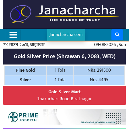
Janacharcha.com
२४ साउन २०८३, आइतबार
09-08-2026 , Sun
Gold Silver Price (Shrawan 6, 2083, WED)
Fine Gold
1 Tola
NRs. 291500
Silver
1 Tola
Nrs. 4495
Gold Silver Mart
Thakurbari Road Biratnagar