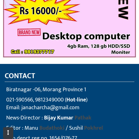
CONTACT
Biratnagar -06, Morang Province 1
021-590566, 9812349000 (
Hot-line
)
Email:
janacharcha@gmail.com
News-Director :
Bijay Kumar
Pathak
Editor : Manu
Budathoki
/ Sushil
Pokhrel
info deprt reg no. 1654/076-77