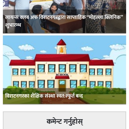
लायन्स क्लब अफ विराटनगरद्वारा साप्ताहिक “मोहल्ला क्लिनिक”
शुभारम्भ
विराटनगरका शैक्षिक संस्था स्वत:स्फूर्त बन्द
कमेन्ट गर्नुहोस्