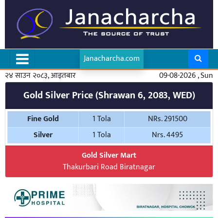
Janacharcha.com
२४ साउन २०८३, आइतबार
09-08-2026 , Sun
Gold Silver Price (Shrawan 6, 2083, WED)
Fine Gold
1 Tola
NRs. 291500
Silver
1 Tola
Nrs. 4495
Gold Silver Mart
Thakurbari Road Biratnagar