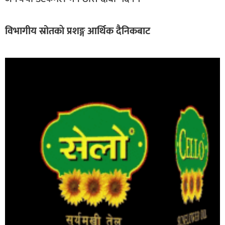
विभागीय स्रोतकाे प्रशङ्ग आर्थिक दैनिकबाट