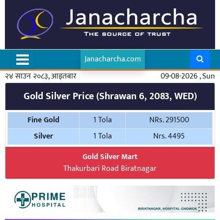
Janacharcha.com
२४ साउन २०८३, आइतबार
09-08-2026 , Sun
Gold Silver Price (Shrawan 6, 2083, WED)
Fine Gold
1 Tola
NRs. 291500
Silver
1 Tola
Nrs. 4495
Gold Silver Mart
Thakurbari Road Biratnagar