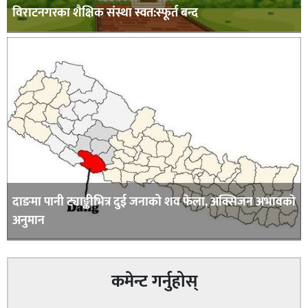
विराटनगरका शैक्षिक संस्था स्वत:स्फूर्त बन्द
दाङमा पानी ट्याङ्कीभित्र दुई जनाको शव फेला, अक्सिजन अभावकाे
अनुमान
कमेन्ट गर्नुहोस्