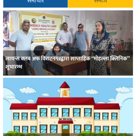
समाचार
समाज
लायन्स क्लब अफ विराटनगरद्वारा साप्ताहिक “मोहल्ला क्लिनिक”
शुभारम्भ