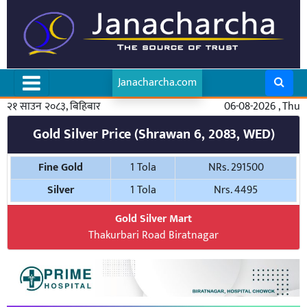
Janacharcha.com
२१ साउन २०८३, बिहिबार
06-08-2026 , Thu
Gold Silver Price (Shrawan 6, 2083, WED)
Fine Gold
1 Tola
NRs. 291500
Silver
1 Tola
Nrs. 4495
Gold Silver Mart
Thakurbari Road Biratnagar