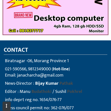
CONTACT
Biratnagar -06, Morang Province 1
021-590566, 9812349000 (
Hot-line
)
Email:
janacharcha@gmail.com
News-Director :
Bijay Kumar
Pathak
Editor : Manu
Budathoki
/ Sushil
Pokhrel
info deprt reg no. 1654/076-77
press council permit no: 362-076/077