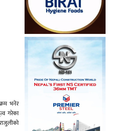
्रम भनेर
्व गरेका
पराजुलीको