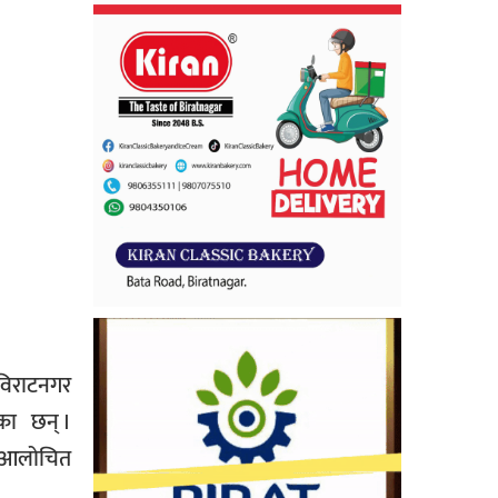
विराटनगर
का छन् ।
ैँ आलोचित