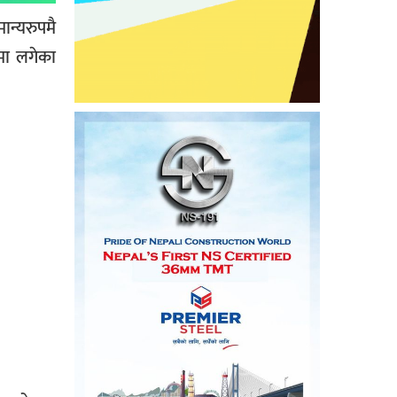
ान्यरुपमै
षमा लगेका