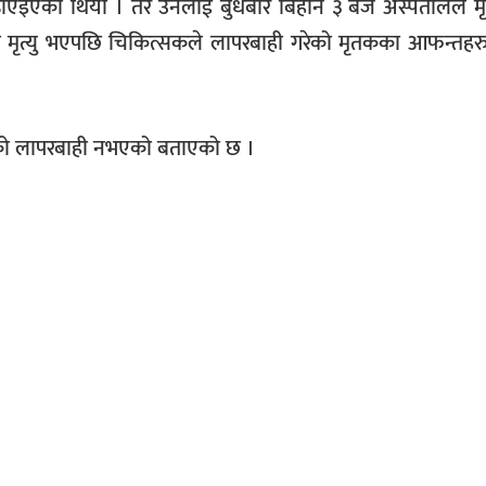
 चढाएइएको थियो । तर उनलाई बुधबार बिहान ३ बजे अस्पतालले म
को मृत्यु भएपछि चिकित्सकले लापरबाही गरेको मृतकका आफन्तहर
ालको लापरबाही नभएको बताएको छ ।