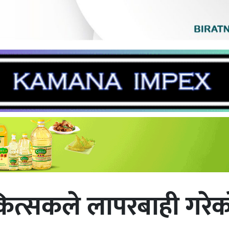
िकित्सकले लापरबाही गरे