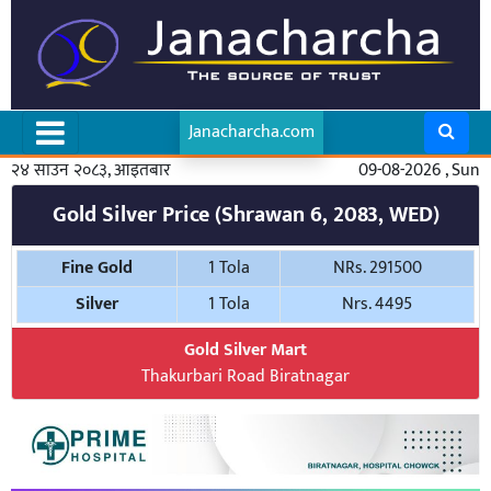
Janacharcha.com
२४ साउन २०८३, आइतबार
09-08-2026 , Sun
Gold Silver Price (Shrawan 6, 2083, WED)
Fine Gold
1 Tola
NRs. 291500
Silver
1 Tola
Nrs. 4495
Gold Silver Mart
Thakurbari Road Biratnagar