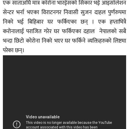
एक साताअघि मात्र कोरोना भारईसको सिकार भई आइसोलेशन
सेन्टर भर्ना भएका विराटनगर निवासी सुजन दाहल पुर्णरुपमा
निको भई बिहिबार घर फर्किएका छन् । एक हप्ताभित्रै
करोनालाई पराजित गरेर घर फर्किएका दहाल नेपालकाे सबै
भन्दा छिटो कोरोना निको भएर घर फर्किने व्यक्तिहरुकाे लिष्टमा
परेका छन्।