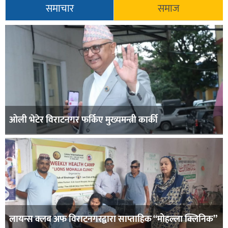
समाचार
समाज
ओली भेटेर विराटनगर फर्किए मुख्यमन्त्री कार्की
लायन्स क्लब अफ विराटनगरद्वारा साप्ताहिक “मोहल्ला क्लिनिक”