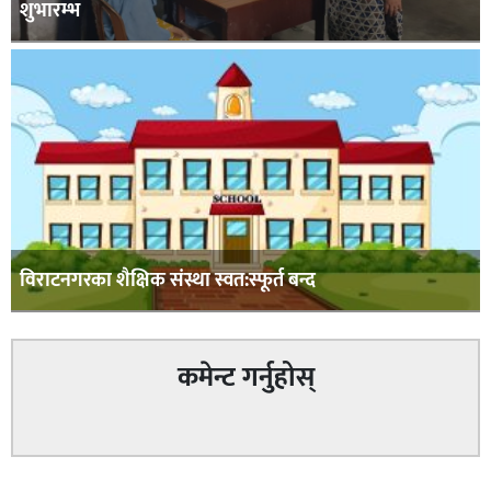
शुभारम्भ
विराटनगरका शैक्षिक संस्था स्वत:स्फूर्त बन्द
कमेन्ट गर्नुहोस्