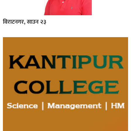
विराटनगर, साउन २३