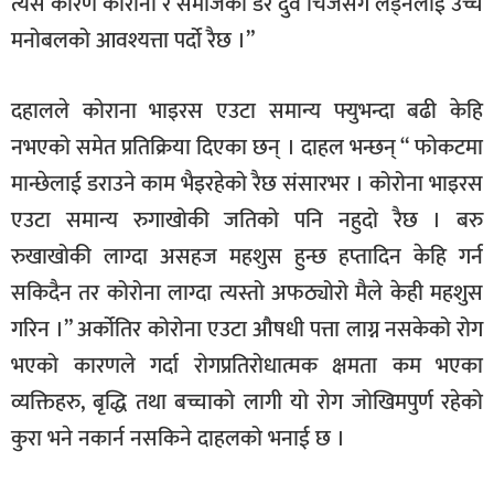
त्यसै कारण कोरोना र समाजको डर दुवै चिजसँग लड्नलाई उच्च
मनोबलको आवश्यत्ता पर्दो रैछ ।”
दहालले कोराना भाइरस एउटा समान्य फ्युभन्दा बढी केहि
नभएको समेत प्रतिक्रिया दिएका छन् । दाहल भन्छन् “ फोकटमा
मान्छेलाई डराउने काम भैइरहेको रैछ संसारभर । कोरोना भाइरस
एउटा समान्य रुगाखोकी जतिको पनि नहुदो रैछ । बरु
रुखाखोकी लाग्दा असहज महशुस हुन्छ हप्तादिन केहि गर्न
सकिदैन तर कोरोना लाग्दा त्यस्तो अफठ्योरो मैले केही महशुस
गरिन ।” अर्कोतिर कोरोना एउटा औषधी पत्ता लाग्न नसकेको रोग
भएको कारणले गर्दा रोगप्रतिरोधात्मक क्षमता कम भएका
व्यक्तिहरु, बृद्धि तथा बच्चाको लागी यो रोग जोखिमपुर्ण रहेको
कुरा भने नकार्न नसकिने दाहलको भनाई छ ।