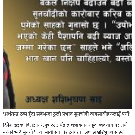
‘अर्थतन्त्र ठप्प हुँदा सबैभन्दा ठुलो प्रभाव सुनचाँदी व्यवसायीहरुलाई पर्यो’
दिनेश खड्का विराटनगर, पुष २८ अर्थतन्त्र चलायमान नहुँदा व्यवसाय धरासयी
बनेको भन्दै सुनचाँदी व्यवसायी संघ विराटनगरका अध्यक्ष शशिभुषण साहले