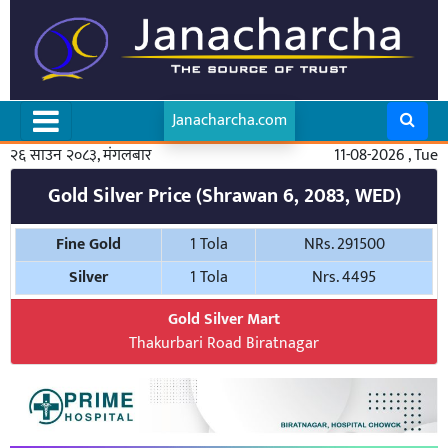
Janacharcha.com
२६ साउन २०८३, मंगलबार
11-08-2026 , Tue
Gold Silver Price (Shrawan 6, 2083, WED)
Fine Gold
1 Tola
NRs. 291500
Silver
1 Tola
Nrs. 4495
Gold Silver Mart
Thakurbari Road Biratnagar