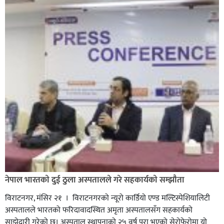
नेपाल भारतकाे दुई ठुला अस्पतालले गरे सहकार्यकाे सम्झाैता
विराटनगर, मंसिर २१ । विराटनगरको न्यूरो कार्डियो एण्ड मल्टिस्पेशियालिटी
अस्पतालले भारतको फरिदावादस्थित अमृता अस्पतालसँग सहकार्यकाे
साझेदारी गरेको छ। अस्पताल स्थापनाको २५ वर्ष पूरा भएको सेराेफेराेमा यो