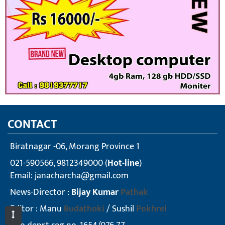
CONTACT
Biratnagar -06, Morang Province 1
021-590566, 9812349000 (
Hot-line
)
Email:
janacharcha@gmail.com
News-Director :
Bijay Kumar
Pathak
Editor : Manu
Budathoki
/ Sushil
Pokhrel