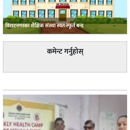
विराटनगरका शैक्षिक संस्था स्वत:स्फूर्त बन्द
कमेन्ट गर्नुहोस्
सम्बन्धित