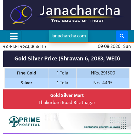
Janacharcha.com
२४ साउन २०८३, आइतबार
09-08-2026 , Sun
Gold Silver Price (Shrawan 6, 2083, WED)
Fine Gold
1 Tola
NRs. 291500
Silver
1 Tola
Nrs. 4495
Gold Silver Mart
Thakurbari Road Biratnagar