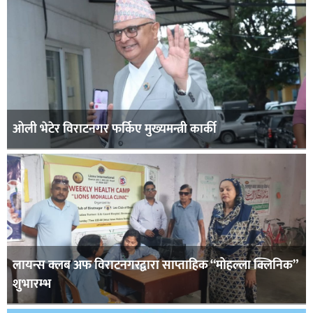
ओली भेटेर विराटनगर फर्किए मुख्यमन्त्री कार्की
लायन्स क्लब अफ विराटनगरद्वारा साप्ताहिक “मोहल्ला क्लिनिक”
शुभारम्भ