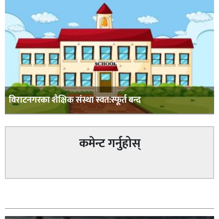
विराटनगरका शैक्षिक संस्था स्वत:स्फूर्त बन्द
कमेन्ट गर्नुहोस्
सम्बन्धित