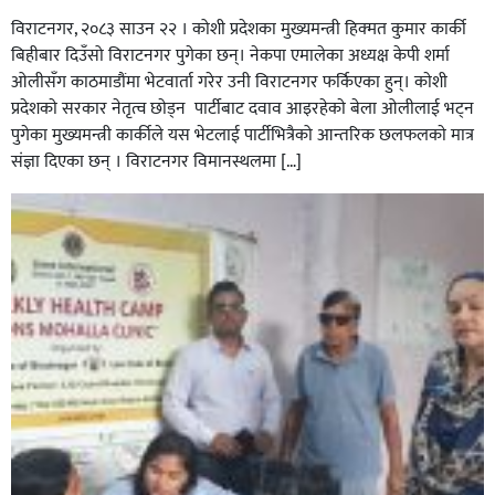
विराटनगर, २०८३ साउन २२ । कोशी प्रदेशका मुख्यमन्त्री हिक्मत कुमार कार्की
बिहीबार दिउँसो विराटनगर पुगेका छन्। नेकपा एमालेका अध्यक्ष केपी शर्मा
ओलीसँग काठमाडौंमा भेटवार्ता गरेर उनी विराटनगर फर्किएका हुन्। काेशी
प्रदेशकाे सरकार नेतृत्व छाेड्न पार्टीबाट दवाव आइरहेकाे बेला ओलीलाई भट्न
पुगेका मुख्यमन्त्री कार्कीले यस भेटलाई पार्टीभित्रैको आन्तरिक छलफलकाे मात्र
संज्ञा दिएका छन् । विराटनगर विमानस्थलमा […]