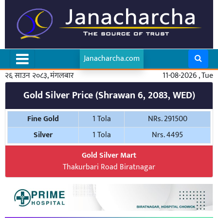
Janacharcha.com
२६ साउन २०८३, मंगलबार
11-08-2026 , Tue
Gold Silver Price (Shrawan 6, 2083, WED)
Fine Gold
1 Tola
NRs. 291500
Silver
1 Tola
Nrs. 4495
Gold Silver Mart
Thakurbari Road Biratnagar