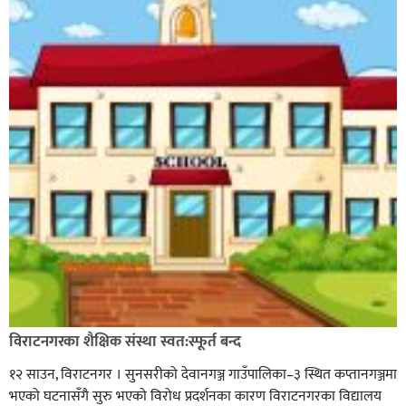
विराटनगरका शैक्षिक संस्था स्वत:स्फूर्त बन्द
१२ साउन, विराटनगर । सुनसरीको देवानगञ्ज गाउँपालिका–३ स्थित कप्तानगञ्जमा
भएको घटनासँगै सुरु भएको विरोध प्रदर्शनका कारण विराटनगरका विद्यालय