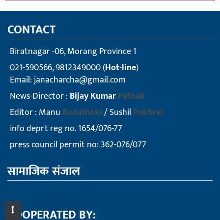
CONTACT
Biratnagar -06, Morang Province 1
021-590566, 9812349000 (
Hot-line
)
Email:
janacharcha@gmail.com
News-Director :
Bijay Kumar
Pathak
Editor : Manu
Budathoki
/ Sushil
Pokhrel
info deprt reg no. 1654/076-77
press council permit no: 362-076/077
सामाजिक संजाल
COOPERATED BY: