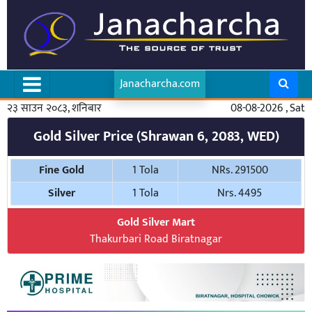
Janacharcha.com
२३ साउन २०८३, शनिबार
08-08-2026 , Sat
Gold Silver Price (Shrawan 6, 2083, WED)
Fine Gold
1 Tola
NRs. 291500
Silver
1 Tola
Nrs. 4495
Gold Silver Mart
Thakurbari Road Biratnagar