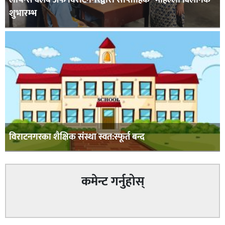
लायन्स क्लब अफ विराटनगरद्वारा साप्ताहिक “मोहल्ला क्लिनिक”
शुभारम्भ
विराटनगरका शैक्षिक संस्था स्वत:स्फूर्त बन्द
कमेन्ट गर्नुहोस्