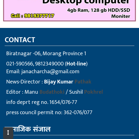
CONTACT
Biratnagar -06, Morang Province 1
021-590566, 9812349000 (
Hot-line
)
Email:
janacharcha@gmail.com
News-Director :
Bijay Kumar
Pathak
Editor : Manu
Budathoki
/ Sushil
Pokhrel
info deprt reg no. 1654/076-77
press council permit no: 362-076/077
सामाजिक संजाल