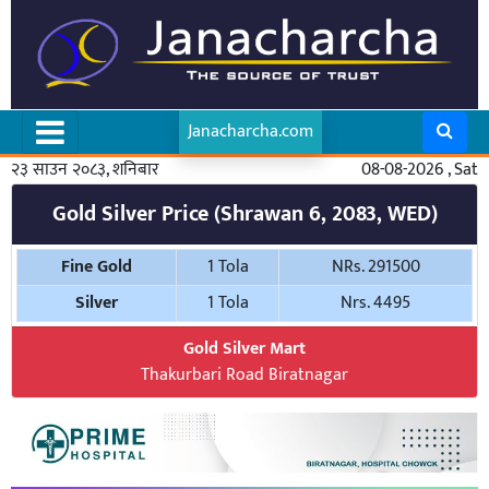
Janacharcha.com
२३ साउन २०८३, शनिबार
08-08-2026 , Sat
Gold Silver Price (Shrawan 6, 2083, WED)
Fine Gold
1 Tola
NRs. 291500
Silver
1 Tola
Nrs. 4495
Gold Silver Mart
Thakurbari Road Biratnagar