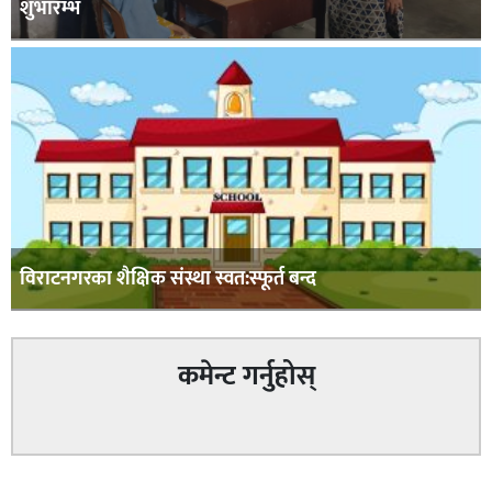
शुभारम्भ
विराटनगरका शैक्षिक संस्था स्वत:स्फूर्त बन्द
कमेन्ट गर्नुहोस्