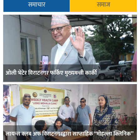
समाचार
समाज
ओली भेटेर विराटनगर फर्किए मुख्यमन्त्री कार्की
लायन्स क्लब अफ विराटनगरद्वारा साप्ताहिक “मोहल्ला क्लिनिक”