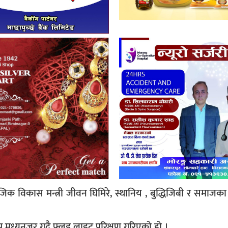
िक विकास मन्त्री जीवन घिमिरे, स्थानिय , बुद्धिजिबी र समाजक
 मध्यनजर गदै फ्लड लाइट प्ररिक्षण गरिएको हो ।