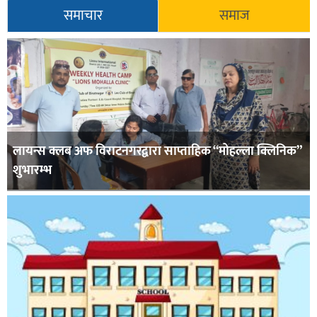
समाचार
समाज
लायन्स क्लब अफ विराटनगरद्वारा साप्ताहिक “मोहल्ला क्लिनिक”
शुभारम्भ