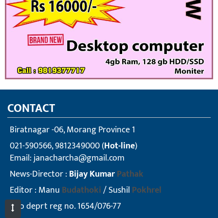
CONTACT
Biratnagar -06, Morang Province 1
021-590566, 9812349000 (
Hot-line
)
Email:
janacharcha@gmail.com
News-Director :
Bijay Kumar
Pathak
Editor : Manu
Budathoki
/ Sushil
Pokhrel
info deprt reg no. 1654/076-77