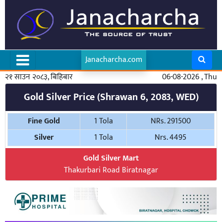
Janacharcha.com
२१ साउन २०८३, बिहिबार
06-08-2026 , Thu
Gold Silver Price (Shrawan 6, 2083, WED)
Fine Gold
1 Tola
NRs. 291500
Silver
1 Tola
Nrs. 4495
Gold Silver Mart
Thakurbari Road Biratnagar