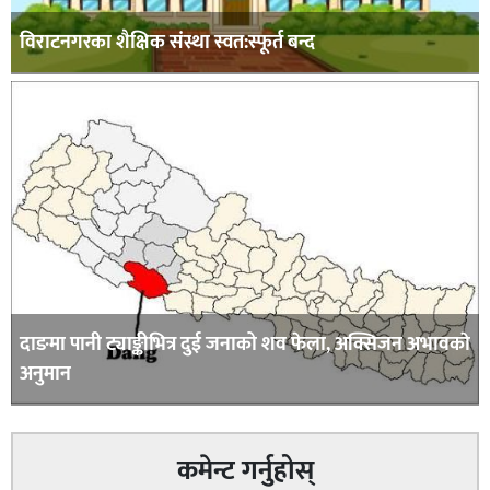
विराटनगरका शैक्षिक संस्था स्वत:स्फूर्त बन्द
दाङमा पानी ट्याङ्कीभित्र दुई जनाको शव फेला, अक्सिजन अभावकाे
अनुमान
कमेन्ट गर्नुहोस्