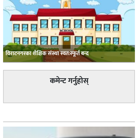
विराटनगरका शैक्षिक संस्था स्वत:स्फूर्त बन्द
कमेन्ट गर्नुहोस्
सम्बन्धित