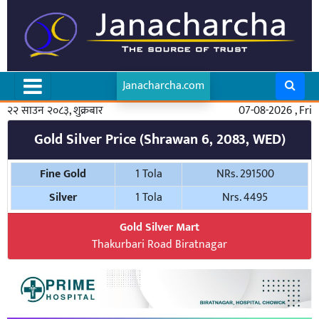
Janacharcha.com
२२ साउन २०८३, शुक्रबार
07-08-2026 , Fri
Gold Silver Price (Shrawan 6, 2083, WED)
Fine Gold
1 Tola
NRs. 291500
Silver
1 Tola
Nrs. 4495
Gold Silver Mart
Thakurbari Road Biratnagar