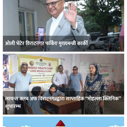
ओली भेटेर विराटनगर फर्किए मुख्यमन्त्री कार्की
लायन्स क्लब अफ विराटनगरद्वारा साप्ताहिक “मोहल्ला क्लिनिक”
शुभारम्भ