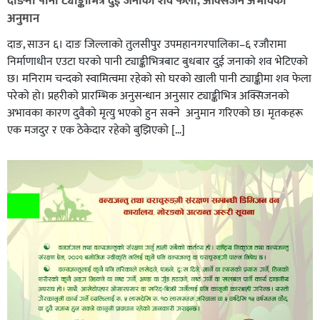
दाङमा पानी ट्याङ्कीभित्र दुई जनाको शव फेला, अक्सिजन अभावकाे
अनुमान
दाङ, साउन ६। दाङ जिल्लाको तुलसीपुर उपमहानगरपालिका–६ रजौरामा
निर्माणाधीन एउटा घरको पानी ट्याङ्कीभित्रबाट बुधबार दुई जनाको शव भेटिएको
छ। मनिराम चन्दको स्वामित्वमा रहेको सो घरको खाली पानी ट्याङ्कीमा शव फेला
परेको हो। प्रहरीकाे प्रारम्भिक अनुसन्धान अनुसार ट्याङ्कीभित्र अक्सिजनको
अभावका कारण दुवैको मृत्यु भएको हुन सक्ने अनुमान गरिएको छ। मृतकहरू
एक मजदुर र एक ठेकेदार रहेको बुझिएको […]