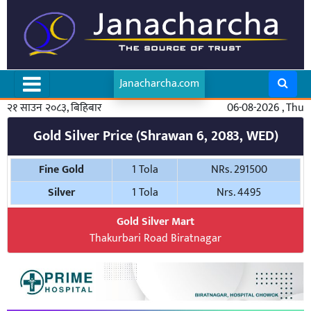
Janacharcha.com
२१ साउन २०८३, बिहिबार
06-08-2026 , Thu
Gold Silver Price (Shrawan 6, 2083, WED)
Fine Gold
1 Tola
NRs. 291500
Silver
1 Tola
Nrs. 4495
Gold Silver Mart
Thakurbari Road Biratnagar