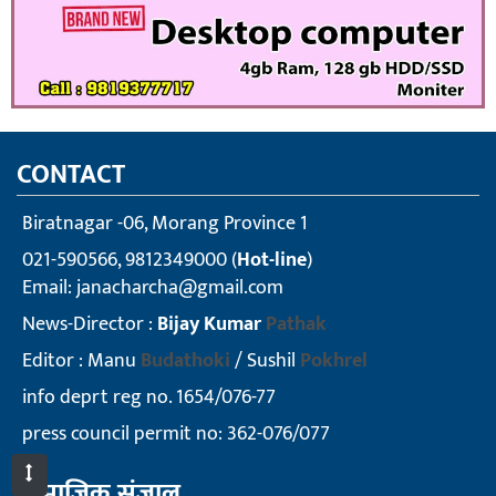
CONTACT
Biratnagar -06, Morang Province 1
021-590566, 9812349000 (
Hot-line
)
Email:
janacharcha@gmail.com
News-Director :
Bijay Kumar
Pathak
Editor : Manu
Budathoki
/ Sushil
Pokhrel
info deprt reg no. 1654/076-77
press council permit no: 362-076/077
सामाजिक संजाल