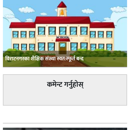
विराटनगरका शैक्षिक संस्था स्वत:स्फूर्त बन्द
कमेन्ट गर्नुहोस्
सम्बन्धित