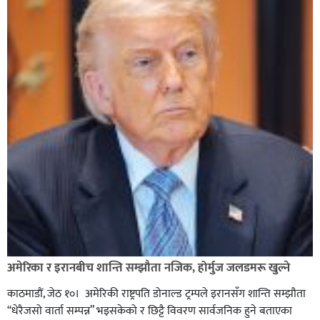
अमेरिका र इरानबीच शान्ति सम्झौता नजिक, होर्मुज जलडमरू खुल्ने
काठमाडाैं, जेठ १०। अमेरिकी राष्ट्रपति डोनाल्ड ट्रम्पले इरानसँग शान्ति सम्झौता
“धेरैजसो वार्ता सम्पन्न” भइसकेको र छिट्टै विवरण सार्वजनिक हुने बताएका