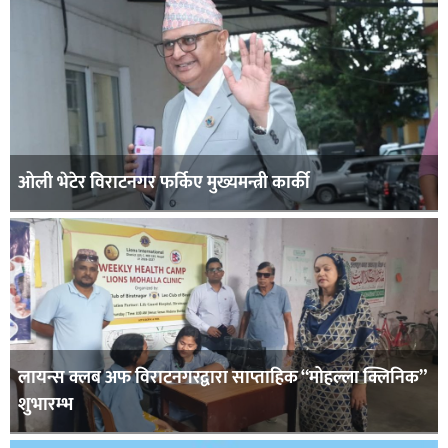
ओली भेटेर विराटनगर फर्किए मुख्यमन्त्री कार्की
लायन्स क्लब अफ विराटनगरद्वारा साप्ताहिक “मोहल्ला क्लिनिक”
शुभारम्भ