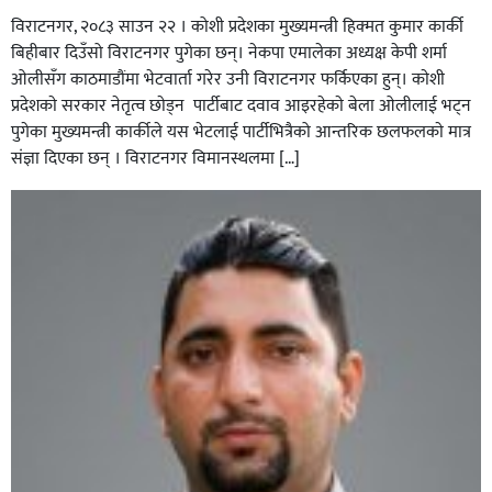
विराटनगर, २०८३ साउन २२ । कोशी प्रदेशका मुख्यमन्त्री हिक्मत कुमार कार्की
बिहीबार दिउँसो विराटनगर पुगेका छन्। नेकपा एमालेका अध्यक्ष केपी शर्मा
ओलीसँग काठमाडौंमा भेटवार्ता गरेर उनी विराटनगर फर्किएका हुन्। काेशी
प्रदेशकाे सरकार नेतृत्व छाेड्न पार्टीबाट दवाव आइरहेकाे बेला ओलीलाई भट्न
पुगेका मुख्यमन्त्री कार्कीले यस भेटलाई पार्टीभित्रैको आन्तरिक छलफलकाे मात्र
संज्ञा दिएका छन् । विराटनगर विमानस्थलमा […]