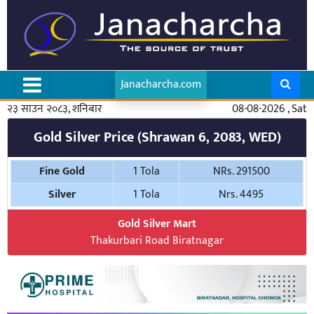
Janacharcha.com
२३ साउन २०८३, शनिबार
08-08-2026 , Sat
Gold Silver Price (Shrawan 6, 2083, WED)
Fine Gold
1 Tola
NRs. 291500
Silver
1 Tola
Nrs. 4495
Gold Silver Mart
Thakurbari Road Biratnagar