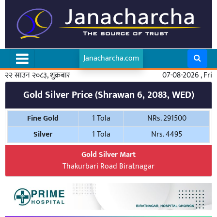
Janacharcha.com
२२ साउन २०८३, शुक्रबार
07-08-2026 , Fri
Gold Silver Price (Shrawan 6, 2083, WED)
Fine Gold
1 Tola
NRs. 291500
Silver
1 Tola
Nrs. 4495
Gold Silver Mart
Thakurbari Road Biratnagar