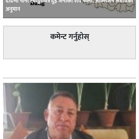
दाङमा पानी ट्याङ्कीभित्र दुई जनाको शव फेला, अक्सिजन अभावकाे
अनुमान
कमेन्ट गर्नुहोस्
सम्बन्धित