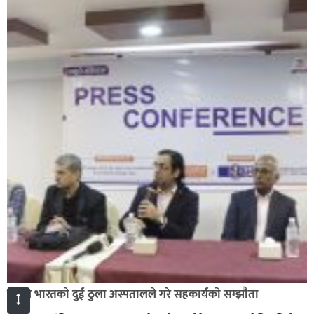
नेपाल भारतकाे दुई ठुला अस्पतालले गरे सहकार्यकाे सम्झाैता