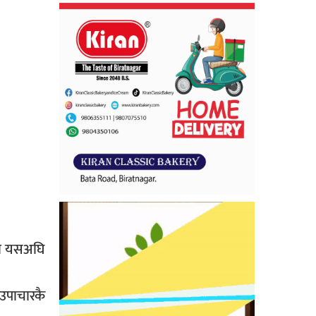
टली यसअघि
 उपाचारकै