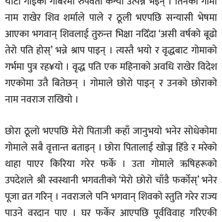
यौटी गाईको गोबरमा रुपवती कन्या उत्पन्न भइन् । तिनको गोमा
नाम राखेर शिव शर्माले पाले र ठूली भएपछि सन्यासी भेषमा
आएका भगवान् शिवलाई तुरुन्त भिक्षा नदिँदा ‘असी वर्षको बूढो
तेरो पति होस्’ भन्ने श्राप पाइन् । त्यस्तै भयो र वृद्धबाट गोमाको
गर्भमा पुत्र रह¥यो । वृद्ध पति एक महिनाको अवधि राखेर विदेश
गएकोमा उतै बितेछन् । गोमाले छोरो पाइन् र उनको छोराको
नाम नवराज राखियो ।
छोरा ठूलो भएपछि मेरो पिताजी कहाँ जानुभयो भनेर सोधेकोमा
गोमाले सबै वृत्तान्त बताइन् । छोरा पितालाई खोज्न हिँडे र मरेको
थाहा पाएर किरिया गरेर फर्के । उता गोमाले ऋषिहरूको
उपदेशले श्री स्वस्थानी भगवतीको ‘मेरो छोरो चाँडै फर्कोस्’ भनेर
पूजा व्रत गरिन् । नवराजले पनि भगवान् शिवको स्तुति गरेर राज्य
पाउने वरदान पाए । घर फर्केर आएपछि पूर्वविवाह गरिएकी