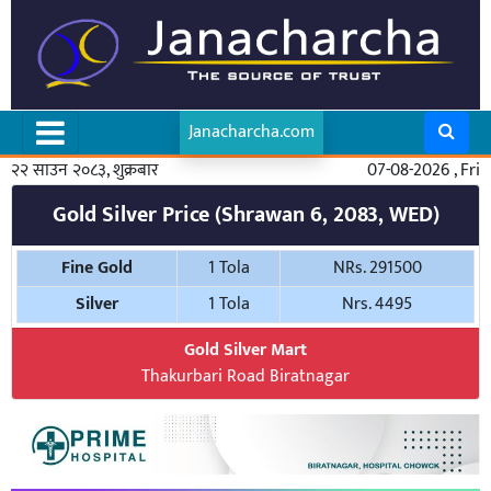
Janacharcha.com
२२ साउन २०८३, शुक्रबार
07-08-2026 , Fri
Gold Silver Price (Shrawan 6, 2083, WED)
Fine Gold
1 Tola
NRs. 291500
Silver
1 Tola
Nrs. 4495
Gold Silver Mart
Thakurbari Road Biratnagar