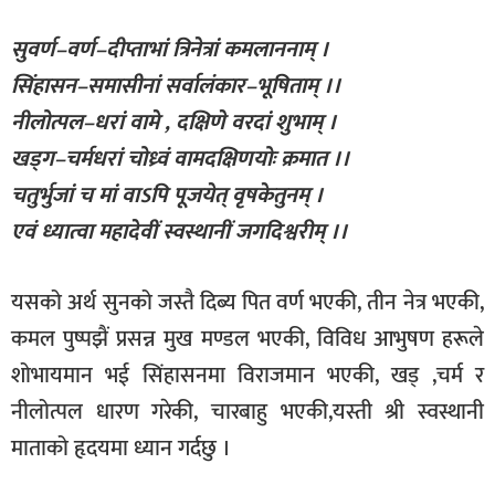
सुवर्ण–वर्ण–दीप्ताभां त्रिनेत्रां कमलाननाम् ।
सिंहासन–समासीनां सर्वालंकार–भूषिताम् ।।
नीलोत्पल–धरां वामे , दक्षिणे वरदां शुभाम् ।
खड्ग–चर्मधरां चोध्र्वं वामदक्षिणयोः क्रमात ।।
चतुर्भुजां च मां वाऽपि पूजयेत् वृषकेतुनम् ।
एवं ध्यात्वा महादेवीं स्वस्थानीं जगदिश्वरीम् ।।
यसको अर्थ सुनको जस्तै दिब्य पित वर्ण भएकी, तीन नेत्र भएकी,
कमल पुष्पझैं प्रसन्न मुख मण्डल भएकी, विविध आभुषण हरूले
शोभायमान भई सिंहासनमा विराजमान भएकी, खड् ,चर्म र
नीलोत्पल धारण गरेकी, चारबाहु भएकी,यस्ती श्री स्वस्थानी
माताको हृदयमा ध्यान गर्दछु ।