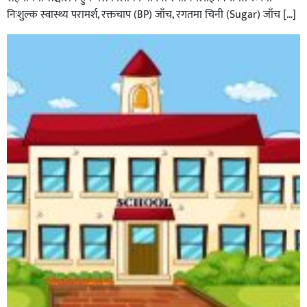
निःशुल्क स्वास्थ्य परामर्श, रक्तचाप (BP) जाँच, रगतमा चिनी (Sugar) जाँच […]