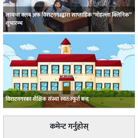
लायन्स क्लब अफ विराटनगरद्वारा साप्ताहिक “मोहल्ला क्लिनिक”
शुभारम्भ
विराटनगरका शैक्षिक संस्था स्वत:स्फूर्त बन्द
कमेन्ट गर्नुहोस्