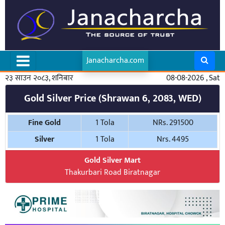
Janacharcha.com
२३ साउन २०८३, शनिबार
08-08-2026 , Sat
Gold Silver Price (Shrawan 6, 2083, WED)
Fine Gold
1 Tola
NRs. 291500
Silver
1 Tola
Nrs. 4495
Gold Silver Mart
Thakurbari Road Biratnagar