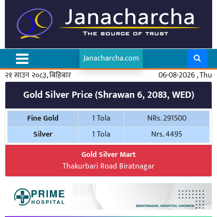
Janacharcha.com
२१ साउन २०८३, बिहिबार
06-08-2026 , Thu
Gold Silver Price (Shrawan 6, 2083, WED)
Fine Gold
1 Tola
NRs. 291500
Silver
1 Tola
Nrs. 4495
Gold Silver Mart
Thakurbari Road Biratnagar