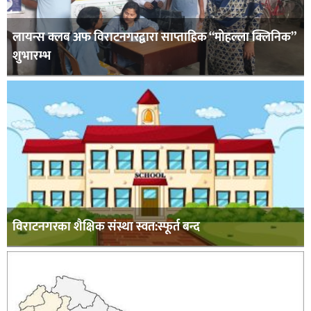
लायन्स क्लब अफ विराटनगरद्वारा साप्ताहिक “मोहल्ला क्लिनिक”
शुभारम्भ
विराटनगरका शैक्षिक संस्था स्वत:स्फूर्त बन्द