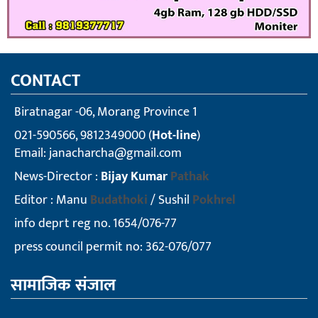
CONTACT
Biratnagar -06, Morang Province 1
021-590566, 9812349000 (
Hot-line
)
Email:
janacharcha@gmail.com
News-Director :
Bijay Kumar
Pathak
Editor : Manu
Budathoki
/ Sushil
Pokhrel
info deprt reg no. 1654/076-77
press council permit no: 362-076/077
सामाजिक संजाल