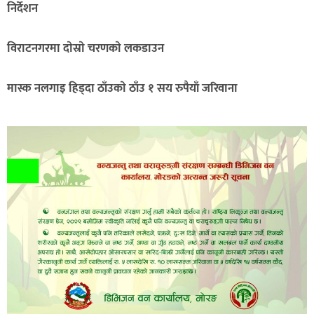
निर्देशन
विराटनगरमा दाेस्राे चरणकाे लकडाउन
मास्क नलगाइ हिड्दा ठाँउकाे ठाँउ १ सय रुपैयाँ जरिवाना