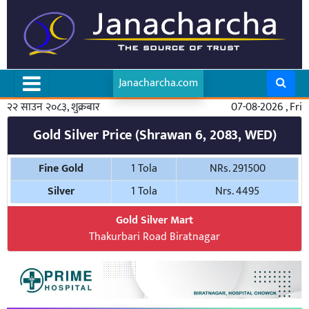
Janacharcha.com
२२ साउन २०८३, शुक्रबार
07-08-2026 , Fri
Gold Silver Price (Shrawan 6, 2083, WED)
Fine Gold
1 Tola
NRs. 291500
Silver
1 Tola
Nrs. 4495
Gold Silver Mart
Thakurbari Road Biratnagar