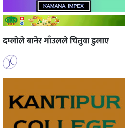
दम्लाेले बानेर गाँउलले चितुवा डुलाए