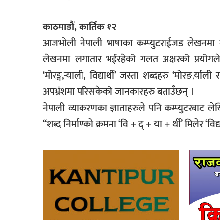
काठमाडौं, कार्तिक १२
आजभोली नेपाली भाषाका कम्प्युटराईजड लेखनमा न
लेखनमा लगातार भईरहेको गलत अक्षरको प्रयोग
‘मोरङ्ग,र्‍याली, विद्यार्थी’ जस्ता शब्दहरु ‘मोरङ,र
अपभ्रंशमा परिसकेको जानकारहरु बताउँछन् ।
नेपाली व्याकरणका ज्ञाताहरुले पनि कम्प्युटरबाट ले
“शब्द निर्माण्को क्रममा ‘वि + द् + या + र्थी’ मिलेर ‘विद्यार्थ