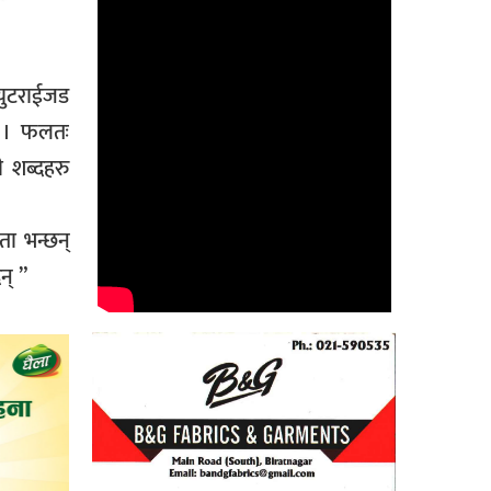
युटराईजड
छ । फलतः
ी शब्दहरु
ता भन्छन्
ैन् ”