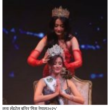
लुना लुँइटेल बनिन् ‘मिस नेपाल२०२५’