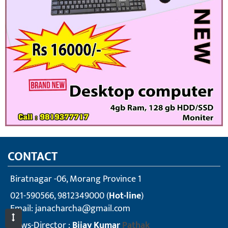
CONTACT
Biratnagar -06, Morang Province 1
021-590566, 9812349000 (
Hot-line
)
Email:
janacharcha@gmail.com
News-Director :
Bijay Kumar
Pathak