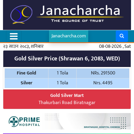
Janacharcha.com
२३ साउन २०८३, शनिबार
08-08-2026 , Sat
Gold Silver Price (Shrawan 6, 2083, WED)
Fine Gold
1 Tola
NRs. 291500
Silver
1 Tola
Nrs. 4495
Gold Silver Mart
Thakurbari Road Biratnagar